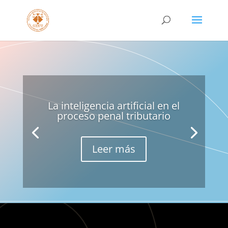
La inteligencia artificial en el
proceso penal tributario
Leer más